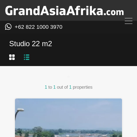
+62 822 1000 3970
Studio 22 m2
1
to
1
out of
1
properties