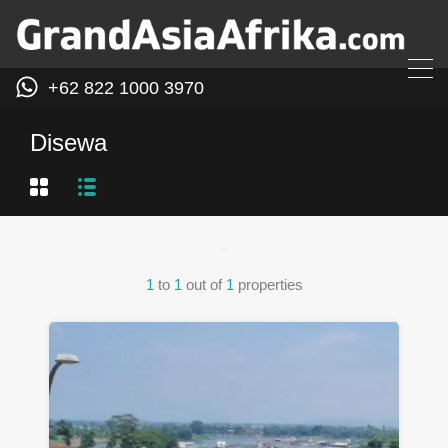
+62 822 1000 3970
Disewa
1
to
1
out of
1
properties