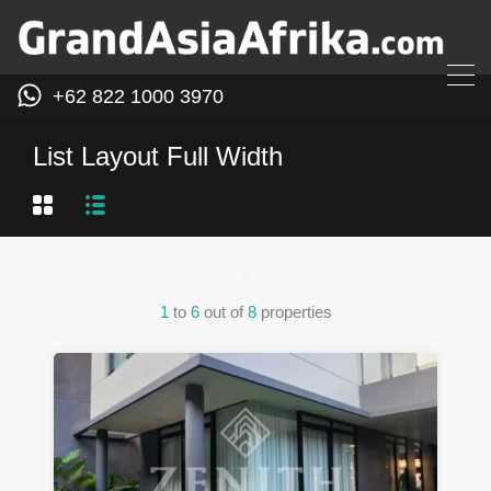
+62 822 1000 3970
List Layout Full Width
1
to
6
out of
8
properties