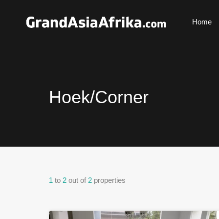
Home
Hoek/Corner
1
to
2
out of
2
properties